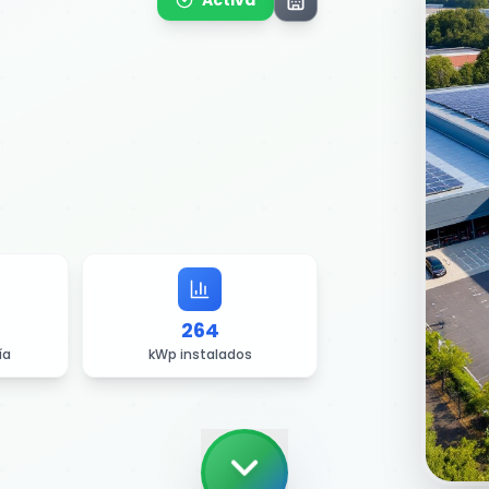
Activa
264
ía
kWp instalados