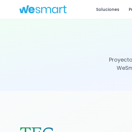
Soluciones
P
Proyect
WeSma