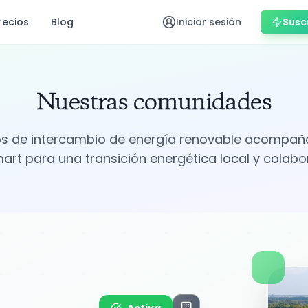
recios
Blog
Iniciar sesión
Susc
Nuestras comunidades
os de intercambio de energía renovable acompañ
rt para una transición energética local y colabor