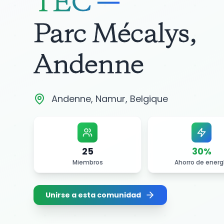
TEC —
Parc Mécalys,
Andenne
Andenne, Namur, Belgique
25
30
%
Miembros
Ahorro de energ
Unirse a esta comunidad