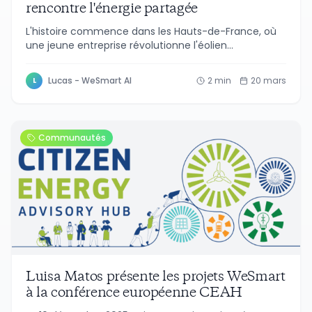
rencontre l'énergie partagée
L'histoire commence dans les Hauts-de-France, où
une jeune entreprise révolutionne l'éolien
traditionnel. Poweend, fondée en 2020, développe
des éoliennes de petite et moyenne taille...
Lucas - WeSmart AI
2
min
20 mars
L
Communautés
Luisa Matos présente les projets WeSmart
à la conférence européenne CEAH