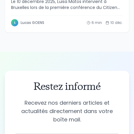
Le 10 décembre 2025, Luisa Matos intervient à
Bruxelles lors de la première conférence du Citizen
Energy Advisory Hub pour partager l'expérience de
WeSmart : du projet pilote Greenbizz au déploiement
Lucas GOENS
6
min
10 déc.
L
à grande échelle sur un réseau de 500 écoles.
Restez informé
Recevez nos derniers articles et
actualités directement dans votre
boîte mail.