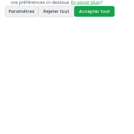
vos préférences ci-dessous.
En savoir plus
Paramètres
Rejeter tout
Accepter tout
WeSmart propose une solution complète et
innovante pour le partage d'énergie et l'optimisation
énergétique. Notre expertise transforme la gestion
énergétique grâce à l'intelligence artificielle.
France