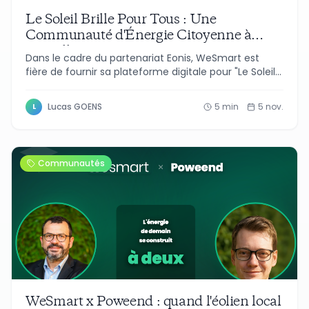
Le Soleil Brille Pour Tous : Une
Communauté d'Énergie Citoyenne à
Bruxelles 💚
Dans le cadre du partenariat Eonis, WeSmart est
fière de fournir sa plateforme digitale pour "Le Soleil
Brille Pour Tous", une initiative innovante qui
transforme les toits d'écoles bruxelloises en sources
Lucas GOENS
5
min
5 nov.
L
d'énergie partagée pour les familles et citoyens.
Communautés
WeSmart x Poweend : quand l'éolien local