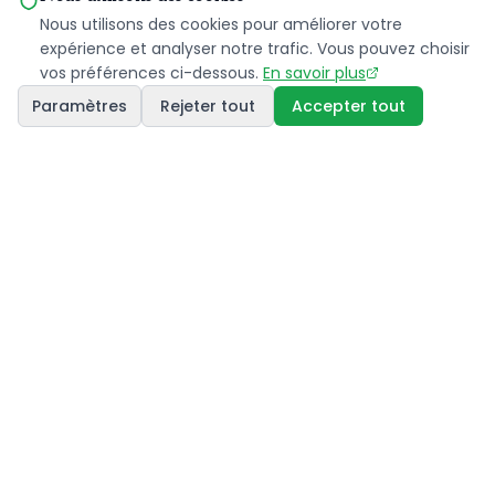
Nous utilisons des cookies pour améliorer votre
expérience et analyser notre trafic. Vous pouvez choisir
vos préférences ci-dessous.
En savoir plus
Paramètres
Rejeter tout
Accepter tout
WeSmart propose une solution complète et
innovante pour le partage d'énergie et l'optimisation
énergétique. Notre expertise transforme la gestion
énergétique grâce à l'intelligence artificielle.